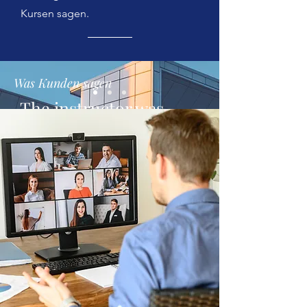
Kursen sagen.
Was Kunden sagen
„The instructor was
great, the presentation
was to the point and
made me to understand
in depth the role of PO“