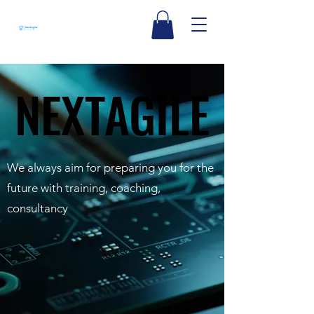
NEXTAGILE
NEXTAGILE
We always aim for preparing you for the
future with training, coaching,
consultancy